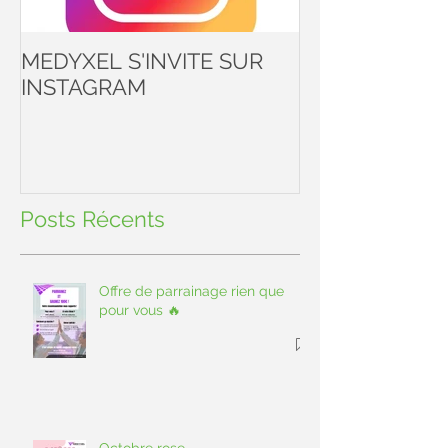
MEDYXEL S'INVITE SUR
Coronavirus : C
INSTAGRAM
savoir
Posts Récents
Offre de parrainage rien que
pour vous 🔥
Octobre rose