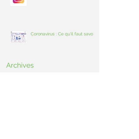
Coronavirus : Ce qu'il faut savoir
Archives
janvier 2026
(1)
1 post
octobre 2023
(2)
2 posts
juillet 2023
(1)
1 post
avril 2023
(1)
1 post
janvier 2023
(1)
1 post
mai 2021
(1)
1 post
février 2021
(1)
1 post
septembre 2020
(1)
1 post
mars 2020
(1)
1 post