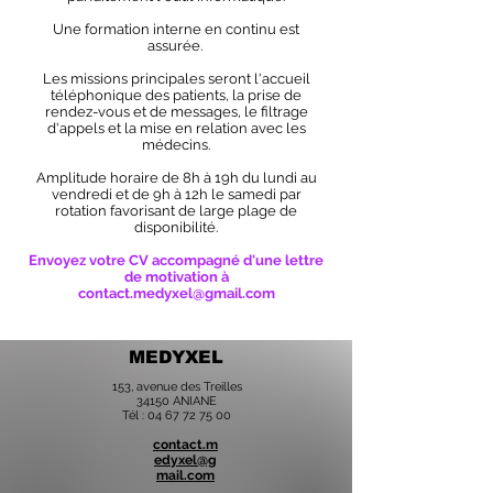
Une formation interne en continu est
assurée.
Les missions principales seront l'accueil
téléphonique des patients, la prise de
rendez-vous et de messages, le filtrage
d'appels et la mise en relation avec les
médecins.
Amplitude horaire de 8h à 19h du lundi au
vendredi et de 9h à 12h le samedi par
rotation favorisant de large plage de
disponibilité.
Envoyez votre CV accompagné d'une lettre
de motivation à
contact.medyxel@gmail.com
MEDYXEL
153, avenue des Treilles
34150 ANIANE
Tél :
04 67 72 75 00
contact.m
edyxel@g
mail.com